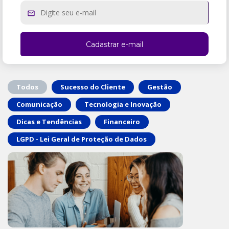
Todos
Sucesso do Cliente
Gestão
Comunicação
Tecnologia e Inovação
Dicas e Tendências
Financeiro
LGPD - Lei Geral de Proteção de Dados