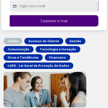
Todos
Sucesso do Cliente
Gestão
Comunicação
Tecnologia e Inovação
Dicas e Tendências
Financeiro
LGPD - Lei Geral de Proteção de Dados