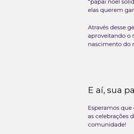
“papai noel soli
elas querem gan
Através desse g
aproveitando o 
nascimento do 
E aí, sua p
Esperamos que c
as celebrações
comunidade!