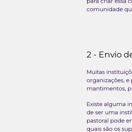
para criar essa c
comunidade que
2 - Envio 
Muitas institui
organizações, e
mantimentos, pr
Existe alguma i
de ser uma inst
pastoral pode e
quais são os su