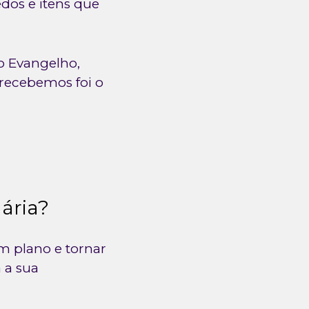
edos e itens que
o Evangelho,
recebemos foi o
dária?
m plano e tornar
 a sua