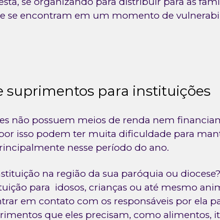
esta, se organizando para distribuir para as famí
 se encontram em um momento de vulnerabili
de suprimentos para instituições
ções não possuem meios de renda nem financi
 por isso podem ter muita dificuldade para ma
incipalmente nesse período do ano.
nstituição na região da sua paróquia ou dioces
ituição para idosos, crianças ou até mesmo anim
ntrar em contato com os responsáveis por ela p
primentos que eles precisam, como alimentos, i