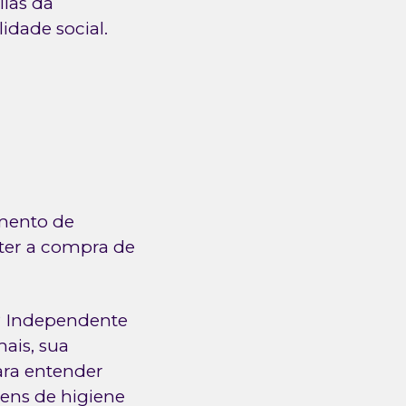
lias da
dade social.
amento de
nter a compra de
e? Independente
ais, sua
ara entender
tens de higiene