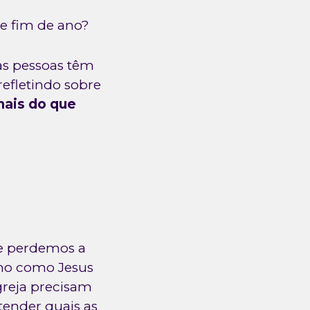
de fim de ano?
as pessoas têm
refletindo sobre
mais do que
 e perdemos a
mo como Jesus
igreja precisam
ender quais as