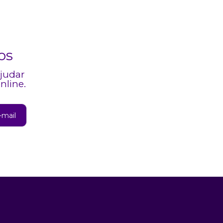
os
ajudar
nline.