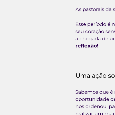
As pastorais da 
Esse período é 
seu coração sens
a chegada de u
reflexão!
Uma ação sol
Sabemos que é m
oportunidade d
nos ordenou, par
realizar um ma