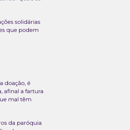
ações solidárias
ções que podem
a doação, é
afinal a fartura
 que mal têm
ros da paróquia